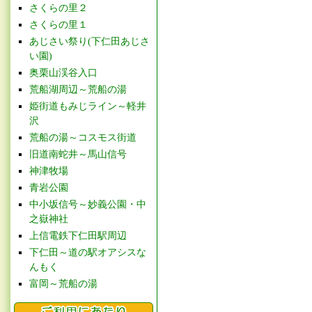
さくらの里２
さくらの里１
あじさい祭り(下仁田あじさ
い園)
奥栗山渓谷入口
荒船湖周辺～荒船の湯
姫街道もみじライン～軽井
沢
荒船の湯～コスモス街道
旧道南蛇井～馬山信号
神津牧場
青岩公園
中小坂信号～妙義公園・中
之嶽神社
上信電鉄下仁田駅周辺
下仁田～道の駅オアシスな
んもく
富岡～荒船の湯