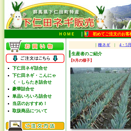
｜
ＨＯＭＥ
初めてご注文のお客
｜
種ネギ
|
4・5
生産者のご紹介
【9月の様子】
下仁田ネギ詰合せ
下仁田ネギ・こんにゃ
く・しらたき詰合せ
豪華詰合せ
単品いろいろ詰合せ
当店のおすすめ！
取扱商品について