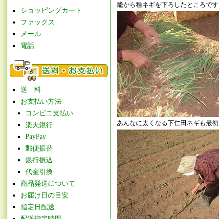
籠から種ネギを下ろしたところです
ショッピングカート
ファックス
メール
電話
送 料
お支払い方法
コンビニ支払い
あんなに太くなる下仁田ネギも最初
楽天銀行
PayPay
郵便振替
銀行振込
代金引換
商品発送について
お届け日の目安
指定日配送
配送指定時間