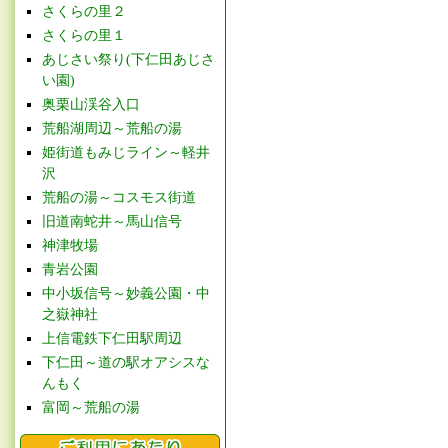
さくらの里２
さくらの里１
あじさい祭り(下仁田あじさ
い園)
奥栗山渓谷入口
荒船湖周辺～荒船の湯
姫街道もみじライン～軽井
沢
荒船の湯～コスモス街道
旧道南蛇井～馬山信号
神津牧場
青岩公園
中小坂信号～妙義公園・中
之嶽神社
上信電鉄下仁田駅周辺
下仁田～道の駅オアシスな
んもく
富岡～荒船の湯