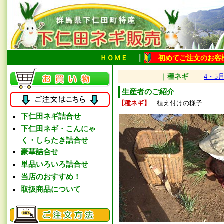
｜
ＨＯＭＥ
初めてご注文のお客
｜
種ネギ
|
4・5
生産者のご紹介
【種ネギ】
植え付けの様子
下仁田ネギ詰合せ
下仁田ネギ・こんにゃ
く・しらたき詰合せ
豪華詰合せ
単品いろいろ詰合せ
当店のおすすめ！
取扱商品について