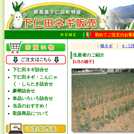
｜
ＨＯＭＥ
初めてご注文のお客
｜
種ネギ
|
4・5
生産者のご紹介
【6月の様子】
下仁田ネギ詰合せ
下仁田ネギ・こんにゃ
く・しらたき詰合せ
豪華詰合せ
単品いろいろ詰合せ
当店のおすすめ！
取扱商品について