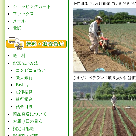
下仁田ネギも6月初旬にはまだまだ
ショッピングカート
ファックス
メール
電話
送 料
お支払い方法
コンビニ支払い
楽天銀行
さすがにベテラン！取り扱いには慣
PayPay
郵便振替
銀行振込
代金引換
商品発送について
お届け日の目安
指定日配送
配送指定時間