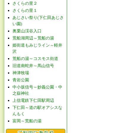
さくらの里２
さくらの里１
あじさい祭り(下仁田あじさ
い園)
奥栗山渓谷入口
荒船湖周辺～荒船の湯
姫街道もみじライン～軽井
沢
荒船の湯～コスモス街道
旧道南蛇井～馬山信号
神津牧場
青岩公園
中小坂信号～妙義公園・中
之嶽神社
上信電鉄下仁田駅周辺
下仁田～道の駅オアシスな
んもく
富岡～荒船の湯