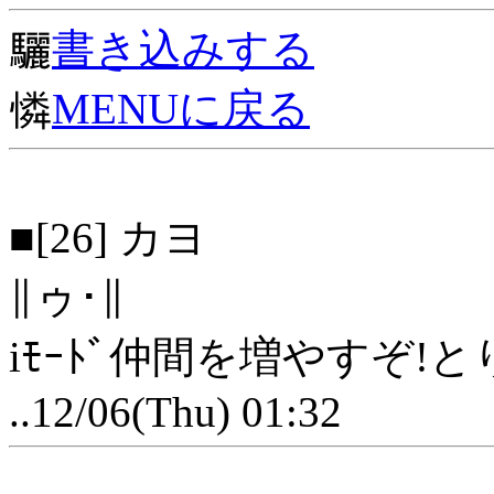
驪
書き込みする
憐
MENUに戻る
■[26] カヨ
∥ゥ･∥
iﾓｰﾄﾞ仲間を増やすぞ!と
..12/06(Thu) 01:32