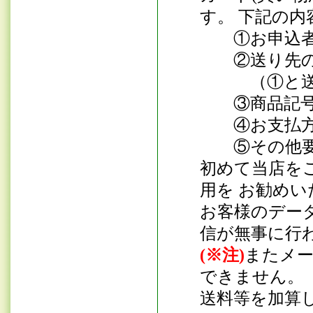
す。 下記の
①お申込者
②送り先の
（①と送り
③商品記号
④お支払方
⑤その他要
初めて当店を
用を お勧め
お客様のデー
信が無事に行
(※注)
またメー
できません。
送料等を加算