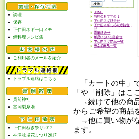
調理
保存
下仁田ネギ一口メモ
鍋料理レシピ集
ご利用者のメールを紹介
トラブル連絡はこちら
「カートの中」で
「や「削除」はこ
貫前神社
→続けて他の商品
富岡製糸場
からご希望の商品
→他に買い物がな
下仁田ねぎ祭り2017
ます。
神津牧場花まつり2017