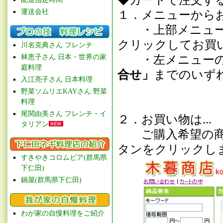
◆カートで注文す
運送会社
１．メニューから
・上部メニュ
クリックしてお買
川名克典さん フレンチ
林恵子さん 日本・世界の家
・左メニュー
庭料理
合せ」
までのいず
入江亮子さん 日本料理
野菜ソムリエKAYさん 野菜
料理
尾関由美さん フレンチ・イ
２．お買い物は...
タリアン
ご購入希望の商品
タンをクリックし
すきやきコロムビア(群馬県
下仁田)
鍋屋(群馬県下仁田)
わが家の自慢料理をご紹介