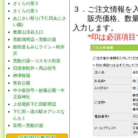
さくらの里２
３．ご注文情報を
さくらの里１
販売価格、数量、
あじさい祭り(下仁田あじさ
い園)
入力します。
奥栗山渓谷入口
*印は必須項目
荒船湖周辺～荒船の湯
姫街道もみじライン～軽井
沢
荒船の湯～コスモス街道
旧道南蛇井～馬山信号
神津牧場
青岩公園
中小坂信号～妙義公園・中
之嶽神社
上信電鉄下仁田駅周辺
下仁田～道の駅オアシスな
んもく
富岡～荒船の湯