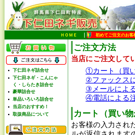
｜
ＨＯＭＥ
初めてご注文のお客
ご注文方法
当店にご注文して
①カート（買
下仁田ネギ詰合せ
下仁田ネギ・こんにゃ
②ファックス
く・しらたき詰合せ
③メールによ
豪華詰合せ
④電話による
単品いろいろ詰合せ
当店のおすすめ！
カート
（買い物
取扱商品について
お客様の入力され
ルが返信されます