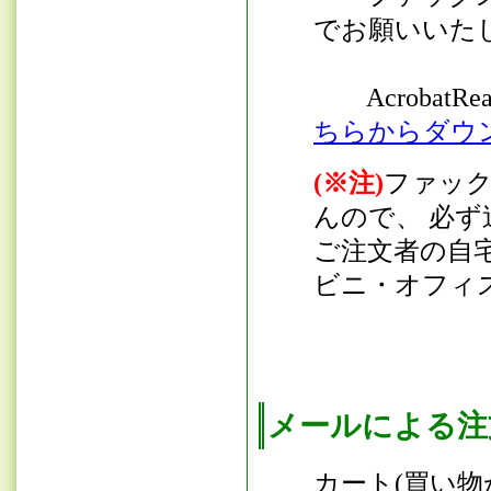
でお願いいた
AcrobatRe
ちらからダウ
(※注)
ファッ
んので、 必
ご注文者の自
ビニ・オフィ
メール
による注
カート(買い