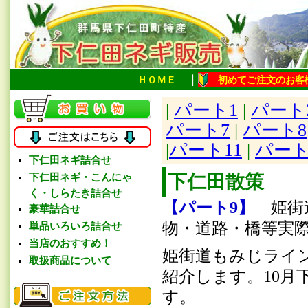
｜
ＨＯＭＥ
初めてご注文のお客
|
パート1
|
パート
パート7
|
パート8
|
パート11
|
パート
下仁田ネギ詰合せ
下仁田ネギ・こんにゃ
下仁田散策
く・しらたき詰合せ
【パート9】
姫街道
豪華詰合せ
物・道路・橋等実
単品いろいろ詰合せ
当店のおすすめ！
姫街道もみじライ
取扱商品について
紹介します。10
す。