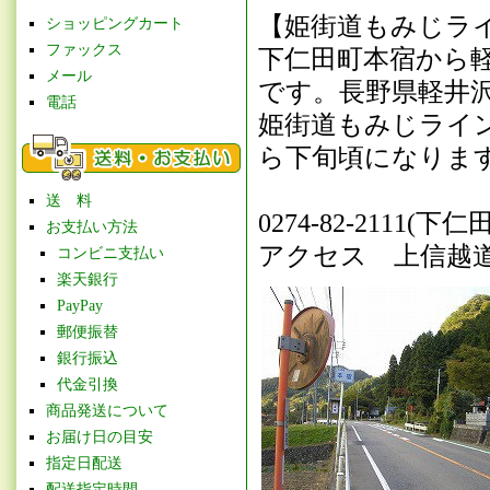
【姫街道もみじラ
ショッピングカート
ファックス
下仁田町本宿から
メール
です。長野県軽井
電話
姫街道もみじライ
ら下旬頃になりま
送 料
0274-82-2111(
お支払い方法
アクセス 上信越道
コンビニ支払い
楽天銀行
PayPay
郵便振替
銀行振込
代金引換
商品発送について
お届け日の目安
指定日配送
配送指定時間