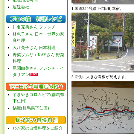
運送会社
1.国道254号線下仁田町本宿。
川名克典さん フレンチ
林恵子さん 日本・世界の家
庭料理
入江亮子さん 日本料理
野菜ソムリエKAYさん 野菜
料理
尾関由美さん フレンチ・イ
タリアン
3.左側に大きな看板が見えます。
すきやきコロムビア(群馬県
下仁田)
鍋屋(群馬県下仁田)
わが家の自慢料理をご紹介