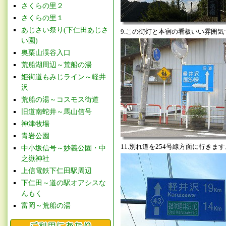
さくらの里２
さくらの里１
あじさい祭り(下仁田あじさ
9.この街灯と本宿の看板いい雰囲気
い園)
奥栗山渓谷入口
荒船湖周辺～荒船の湯
姫街道もみじライン～軽井
沢
荒船の湯～コスモス街道
旧道南蛇井～馬山信号
神津牧場
青岩公園
11.別れ道を254号線方面に行きます
中小坂信号～妙義公園・中
之嶽神社
上信電鉄下仁田駅周辺
下仁田～道の駅オアシスな
んもく
富岡～荒船の湯