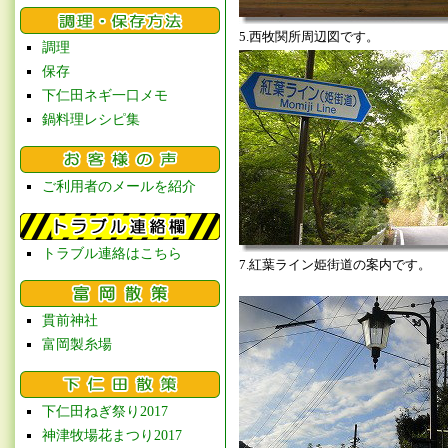
5.西牧関所周辺図です。
調理
保存
下仁田ネギ一口メモ
鍋料理レシピ集
ご利用者のメールを紹介
トラブル連絡はこちら
7.紅葉ライン姫街道の案内です。
貫前神社
富岡製糸場
下仁田ねぎ祭り2017
神津牧場花まつり2017