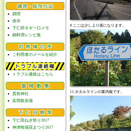
調理
保存
9.ここは少し上り坂になります。
下仁田ネギ一口メモ
鍋料理レシピ集
ご利用者のメールを紹介
トラブル連絡はこちら
11.ホタルラインの案内板です。
貫前神社
富岡製糸場
下仁田ねぎ祭り2017
神津牧場花まつり2017