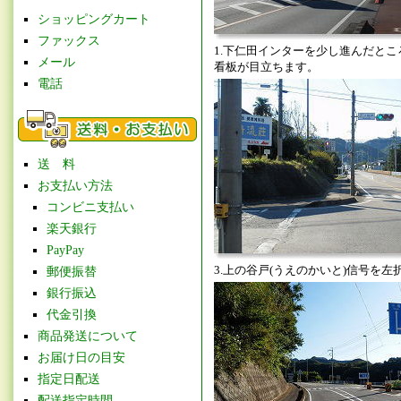
ショッピングカート
ファックス
1.下仁田インターを少し進んだと
メール
看板が目立ちます。
電話
送 料
お支払い方法
コンビニ支払い
楽天銀行
PayPay
3.上の谷戸(うえのかいと)信号を左
郵便振替
銀行振込
代金引換
商品発送について
お届け日の目安
指定日配送
配送指定時間