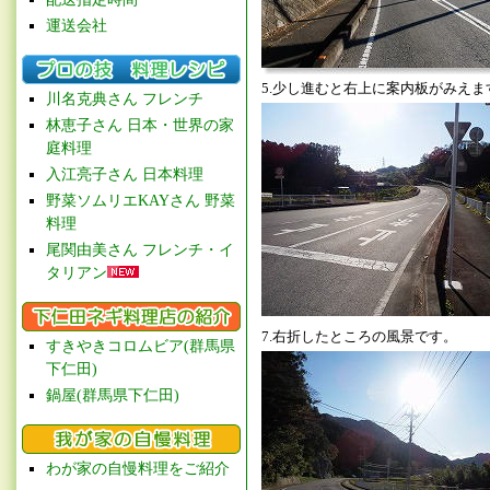
運送会社
5.少し進むと右上に案内板がみえま
川名克典さん フレンチ
林恵子さん 日本・世界の家
庭料理
入江亮子さん 日本料理
野菜ソムリエKAYさん 野菜
料理
尾関由美さん フレンチ・イ
タリアン
7.右折したところの風景です。
すきやきコロムビア(群馬県
下仁田)
鍋屋(群馬県下仁田)
わが家の自慢料理をご紹介