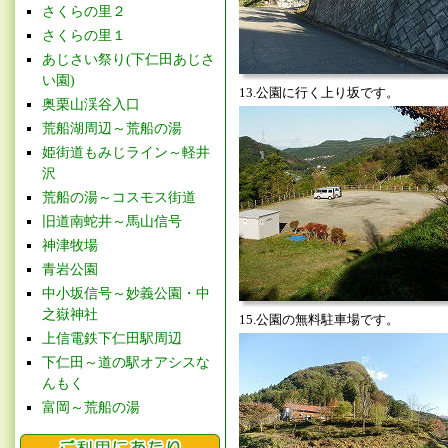
さくらの里２
さくらの里１
あじさい祭り(下仁田あじさ
い園)
13.公園に行く上り坂です。
奥栗山渓谷入口
荒船湖周辺～荒船の湯
姫街道もみじライン～軽井
沢
荒船の湯～コスモス街道
旧道南蛇井～馬山信号
神津牧場
青岩公園
中小坂信号～妙義公園・中
之嶽神社
15.公園の無料駐車場です。
上信電鉄下仁田駅周辺
下仁田～道の駅オアシスな
んもく
富岡～荒船の湯