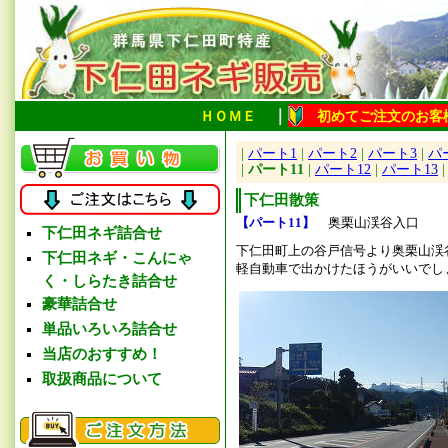
｜
ＨＯＭＥ
初めてご注文のお客
|
パート1
|
パート2
|
パート3
|
パ
|
パート11
|
パート12
|
パート13
下仁田散策
【パート11】
奥栗山渓谷入口
下仁田ネギ詰合せ
下仁田町上の谷戸信号より奥栗山渓
下仁田ネギ・こんにゃ
軽自動車で出かけたほうがいいでし
く・しらたき詰合せ
豪華詰合せ
単品いろいろ詰合せ
当店のおすすめ！
取扱商品について