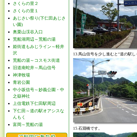
さくらの里２
さくらの里１
あじさい祭り(下仁田あじさ
い園)
奥栗山渓谷入口
荒船湖周辺～荒船の湯
姫街道もみじライン～軽井
沢
13.馬山信号を少し進むと“道の駅
荒船の湯～コスモス街道
旧道南蛇井～馬山信号
神津牧場
青岩公園
中小坂信号～妙義公園・中
之嶽神社
上信電鉄下仁田駅周辺
下仁田～道の駅オアシスな
んもく
富岡～荒船の湯
15.石淵橋です。