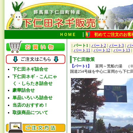
｜
ＨＯＭＥ
初めてご注文のお客
|
パート1
|
パート2
|
パート3
|
パ
|
パート11
|
パート12
|
パート13
下仁田散策
【パート1】
富岡～荒船の湯 （※
下仁田ネギ詰合せ
国道254号線を中心に富岡から下
下仁田ネギ・こんにゃ
く・しらたき詰合せ
豪華詰合せ
単品いろいろ詰合せ
当店のおすすめ！
取扱商品について