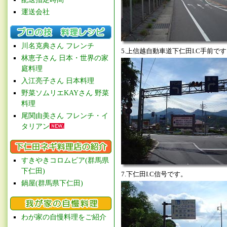
運送会社
川名克典さん フレンチ
5.上信越自動車道下仁田I.C手前で
林恵子さん 日本・世界の家
庭料理
入江亮子さん 日本料理
野菜ソムリエKAYさん 野菜
料理
尾関由美さん フレンチ・イ
タリアン
すきやきコロムビア(群馬県
下仁田)
7.下仁田I.C信号です。
鍋屋(群馬県下仁田)
わが家の自慢料理をご紹介