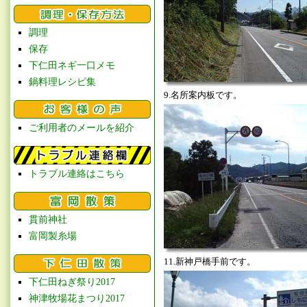
調理
保存
下仁田ネギ一口メモ
鍋料理レシピ集
9.名所案内板です。
ご利用者のメールを紹介
トラブル連絡はこちら
貫前神社
富岡製糸場
11.新神戸橋手前です。
下仁田ねぎ祭り2017
神津牧場花まつり2017