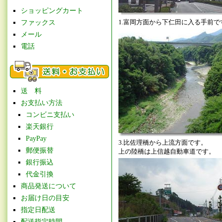
ショッピングカート
1.富岡方面から下仁田に入る手前で
ファックス
メール
電話
送 料
お支払い方法
コンビニ支払い
楽天銀行
PayPay
3.比佐理橋から上流方面です。
郵便振替
上の陸橋は上信越自動車道です。
銀行振込
代金引換
商品発送について
お届け日の目安
指定日配送
配送指定時間