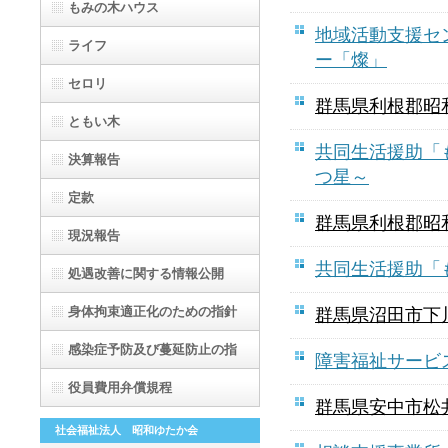
もみの木ハウス
地域活動支援セ
ライフ
ー「燦」
セロリ
群馬県利根郡昭
ともい木
共同生活援助「
決算報告
つ星～
定款
群馬県利根郡昭
現況報告
共同生活援助「
処遇改善に関する情報公開
身体拘束適正化のための指針
群馬県沼田市下
感染症予防及び蔓延防止の指
障害福祉サービ
針
役員費用弁償規程
群馬県安中市松
社会福祉法人 昭和ゆたか会