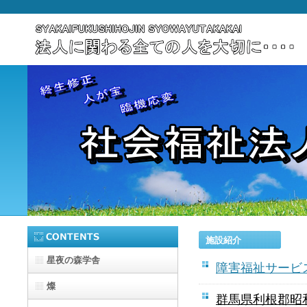
施設紹介
星夜の森学舎
障害福祉サービ
燦
群馬県利根郡昭